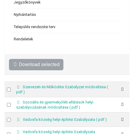
Jegyzőkönyvek
Nyilvántartás
Település rendezési terv
Rendeletek
Download selected
p
Szervezeti és Működési Szabályzat módosítása
(
Select
d
pdf )
an
f
item
p
Szociális és gyermekjóléti ellátások helyi
Select
d
szabályozásának módosítása
( pdf )
an
f
item
p
Select
Vadosfa község helyi építési Szabályzata
( pdf )
d
an
f
item
p
Vadosfa község helyi építési Szabályzata
Select