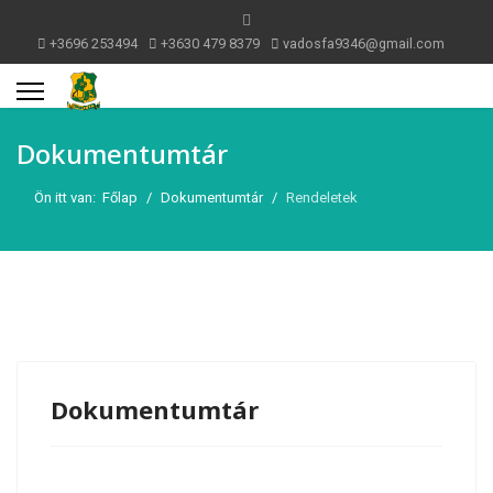
+3696 253494
+3630 479 8379
vadosfa9346@gmail.com
Dokumentumtár
Ön itt van:
Főlap
Dokumentumtár
Rendeletek
Dokumentumtár