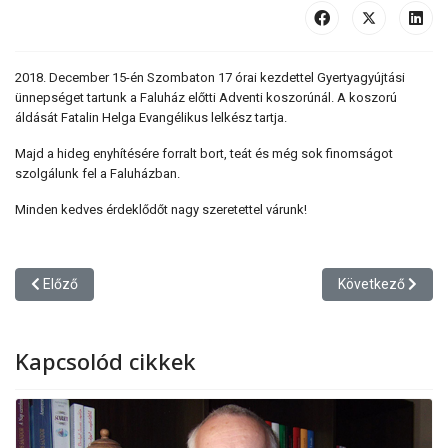
2018. December 15-én Szombaton 17 órai kezdettel Gyertyagyújtási
ünnepséget tartunk a Faluház előtti Adventi koszorúnál. A koszorú
áldását Fatalin Helga Evangélikus lelkész tartja.
Majd a hideg enyhítésére forralt bort, teát és még sok finomságot
szolgálunk fel a Faluházban.
Minden kedves érdeklődőt nagy szeretettel várunk!
Előző cikk: Gépbeszerzés Mihályi és Vadosfai külterületi utak kar
Következő cikk: K
Előző
Következő
Kapcsolód cikkek