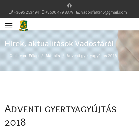
+3696 253494
+3630 479 8379
vadosfa9346@gmail.com
Hírek, aktualitások Vadosfáról
Ön itt van:
Főlap
Aktuális
Adventi gyertyagyújtás 2018
Adventi gyertyagyújtás
2018