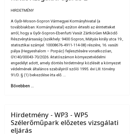
HIRDETMÉNY
A Győr-Moson-Sopron Vármegyei Kormányhivatal (a
továbbiakban: Kormányhivatal) ezúton értesíti az érintetteket
arról, hogy a Győr-Sopron-Ebenfurti Vasút Zártkörűen Működő
Részvénytársaság (székhely: 9400 Sopron, Mátyás király utca 19.,
statisztikai számjel: 10008676-4911-114-08) részére, 16. vasúti
pálya (Hegyeshalom – Porpác) fejlesztésére vonatkozóan,
GY/40/00043-70/2026. iktatószámon környezetvédelmi
engedélyt adott, amely döntés hirdetményi közlését a környezet
védelmének általános szabályiról szóló 1995. évi LIII. törvény
91/D. § (1) bekezdése írta elő. ...
Bővebben …
Hirdetmény - WP3 - WP5
Szélerőműpark előzetes vizsgálati
eljárás