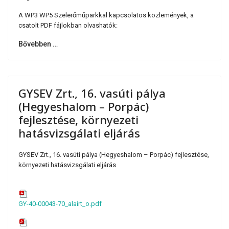
A WP3 WP5 Szelerőműparkkal kapcsolatos közlemények, a
csatolt PDF fájlokban olvashatók:
Bővebben …
GYSEV Zrt., 16. vasúti pálya
(Hegyeshalom – Porpác)
fejlesztése, környezeti
hatásvizsgálati eljárás
GYSEV Zrt., 16. vasúti pálya (Hegyeshalom – Porpác) fejlesztése,
környezeti hatásvizsgálati eljárás
GY-40-00043-70_alairt_o.pdf