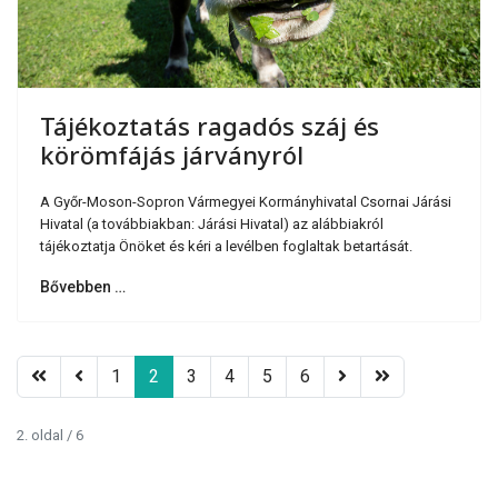
Tájékoztatás ragadós száj és
körömfájás járványról
A Győr-Moson-Sopron Vármegyei Kormányhivatal Csornai Járási
Hivatal (a továbbiakban: Járási Hivatal) az alábbiakról
tájékoztatja Önöket és kéri a levélben foglaltak betartását.
Bővebben …
1
2
3
4
5
6
2. oldal / 6