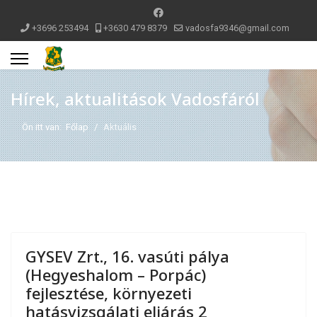
+3696 253494
+3630 479 8379
vadosfa9346@gmail.com
Hírek, aktualitások Vadosfáról
Ön itt van:
Főlap
Aktuális
GYSEV Zrt., 16. vasúti pálya
(Hegyeshalom – Porpác)
fejlesztése, környezeti
hatásvizsgálati eljárás 2