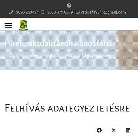
+3696 253494
+3630 479 8379
vadosfa9346@gmail.com
Hírek, aktualitások Vadosfáról
Ön itt van:
Főlap
Aktuális
Felhívás adategyeztetésre
Felhívás adategyeztetésre