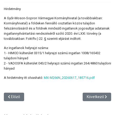
Hirdetmény
A Győr-Moson-Sopron Vármegyei Kormányhivatal (a továbbiakban:
Kormányhivatal) a földeken fennálló osztatlan közös tulajdon
felszámolásáról és a földnek minősülő ingatlanok jogosultjai adatainak
ingatlan­nyilvántartási rendezéséről szóló 2020. évi LXXI. törvény (a
továbbiakban: Foktftv.) 22. § szerinti eljárást indított.
Az ingatlanok helyrajzi száma:
1 - HIMOD külterület 0315/1 helyrajzi számú ingatlan 1008/165432
tulajdoni hányad
2 - VADOSFA külterület 043/2 helyrajzi számú ingatlan 264/4860 tulajdoni
hányad
A hirdetmény itt olvasható:
MX-M266N_20260617_185716.pdf
Előző cikk: Hirdetmény: felhívás adategyeztetésre - VADOSFA kült
Következő cikk: 
Előző
Következő