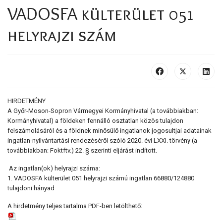
VADOSFA külterület 051
helyrajzi szám
HIRDETMÉNY
A Győr-Moson-Sopron Vármegyei Kormányhivatal (a továbbiakban:
Kormányhivatal) a földeken fennálló osztatlan közös tulajdon
felszámolásáról és a földnek minősülő ingatlanok jogosultjai adatainak
ingatlan-nyilvántartási rendezéséről szóló 2020. évi LXXI. törvény (a
továbbiakban: Foktftv.) 22. § szerinti eljárást indított.
Az ingatlan(ok) helyrajzi száma:
1. VADOSFA külterület 051 helyrajzi számú ingatlan 66880/124880
tulajdoni hányad
A hirdetmény teljes tartalma PDF-ben letölthető: